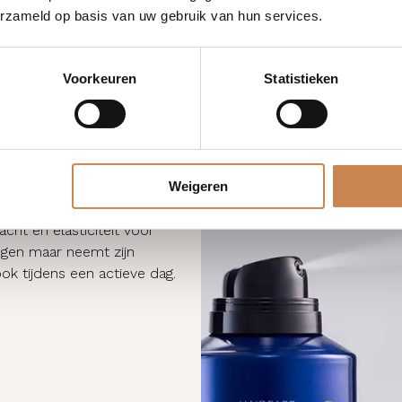
erzameld op basis van uw gebruik van hun services.
Voorkeuren
Statistieken
uurlijke hold geeft
Weigeren
e wordt geherstructureerd.
nthenol en gaat verder
acht en elasticiteit voor
wegen maar neemt zijn
ok tijdens een actieve dag.