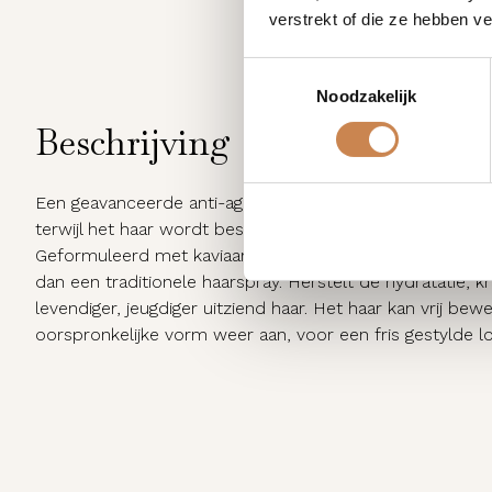
verstrekt of die ze hebben v
Toestemmingsselectie
Noodzakelijk
Beschrijving
Een geavanceerde anti-aginghaarspray die een zachte, nat
terwijl het haar wordt beschermd en afgebroken keratin
Geformuleerd met kaviaar, L-glutamine aminozuur en pa
dan een traditionele haarspray. Herstelt de hydratatie, kr
levendiger, jeugdiger uitziend haar. Het haar kan vrij be
oorspronkelijke vorm weer aan, voor een fris gestylde lo