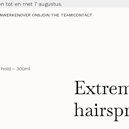
n tot en met 7 augustus.
NWERKEN
OVER ONS
JOIN THE TEAM!
CONTACT
t hold – 300ml
Extrem
hairsp