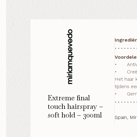
Ingredië
Voordele
•	Antivochtigheid en antipluis. Fixeert de stijl in alle extreme temperatuur-/vochtigheidsomstandigheden

•	Creëert vezel voor vezel een onzichtbaar laagje dat zorgt voor een zachte, flexibele hold met geheugen. 
Het haar 
tijdens een
•	Ge
Extreme final
touch hairspray –
soft hold – 300ml
Spain, Mi