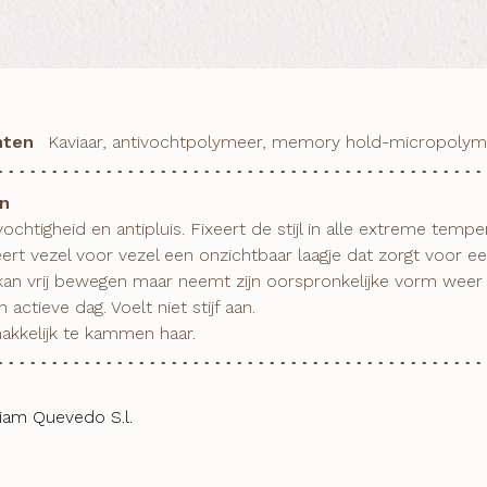
nten
Kaviaar, antivochtpolymeer, memory hold-micropolyme
n
kan vrij bewegen maar neemt zijn oorspronkelijke vorm weer a
 actieve dag. Voelt niet stijf aan.

makkelijk te kammen haar.
riam Quevedo S.l.