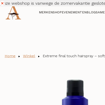
Onze webshop is vanwege de zomervakantie geslote
Dismiss
MERKEN
SHOP
EVENEMENTEN
BLOG
SAME
Home
Winkel
Extreme final touch hairspray – sof