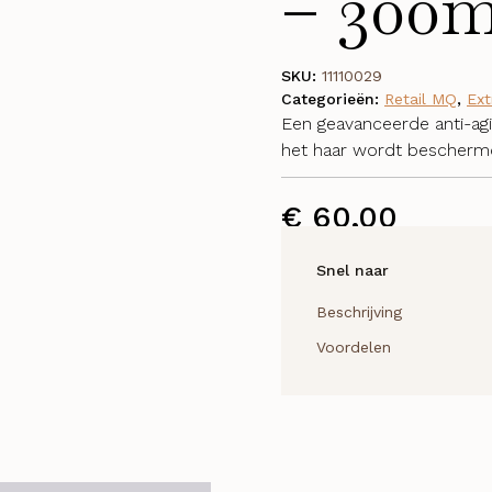
– 300m
SKU:
11110029
Categorieën:
Retail MQ
,
Ext
Een geavanceerde anti-agin
het haar wordt beschermd
€
60,00
Snel naar
Beschrijving
Voordelen