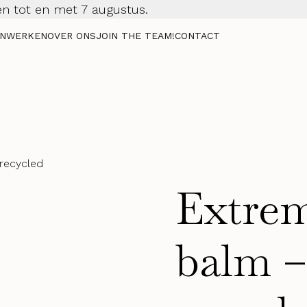
n tot en met 7 augustus.
NWERKEN
OVER ONS
JOIN THE TEAM!
CONTACT
recycled
Extrem
balm –