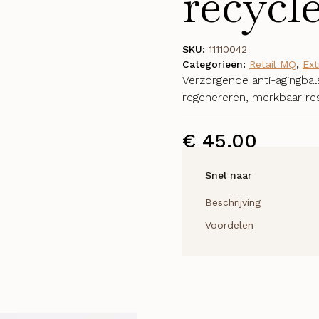
recycl
SKU:
11110042
Categorieën:
Retail MQ
,
Ext
Verzorgende anti-agingbal
regenereren, merkbaar res
€
45,00
Snel naar
Beschrijving
Voordelen