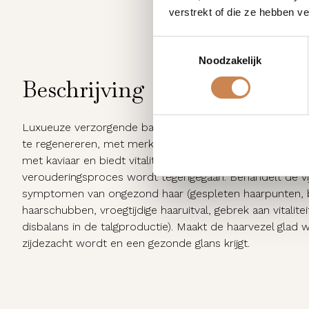
verstrekt of die ze hebben v
Toestemmingsselectie
Noodzakelijk
Beschrijving
Luxueuze verzorgende balsem speciaal ontwikkeld om h
te regenereren, met merkbaar resultaat na slechts één 
met kaviaar en biedt vitaliteit, hydratatie, voeding en glan
verouderingsproces wordt tegengegaan. Behandelt de 
symptomen van ongezond haar (gespleten haarpunten,
haarschubben, vroegtijdige haaruitval, gebrek aan vitalite
disbalans in de talgproductie). Maakt de haarvezel glad 
zijdezacht wordt en een gezonde glans krijgt.