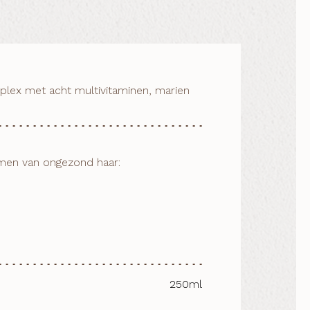
plex met acht multivitaminen, marien
en van ongezond haar:

250ml