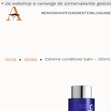
Onze webshop is vanwege de zomervakantie geslote
Dismiss
MERKEN
SHOP
EVENEMENTEN
BLOG
SAME
Home
Winkel
Extreme conditioner balm – 250ml 