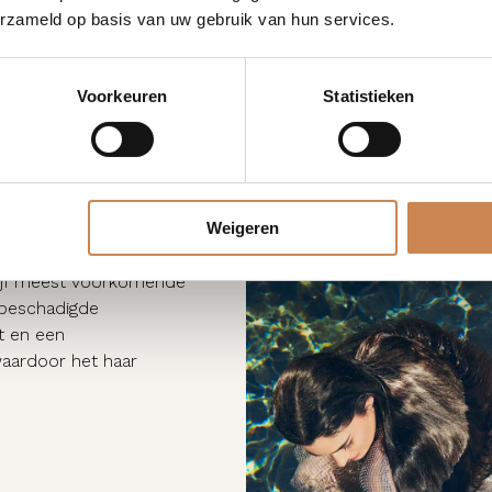
erzameld op basis van uw gebruik van hun services.
Voorkeuren
Statistieken
et haar te hydrateren en
Weigeren
keer gebruik. Geformuleerd
s, terwijl het
vijf meest voorkomende
 beschadigde
it en een
waardoor het haar