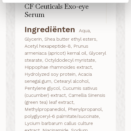
CF Ceuticals Exo-eye
Serum
Ingrediënten
Aqua,
Glycerin, Shea butter ethyl esters,
Acetyl hexapeptide-8, Prunus
armeniaca (apricot) kernal oil, Glyceryl
stearate, Octyldodecyl myristate,
Hippophae rhamnoides extract,
Hydrolyzed soy protein, Acacia
senegal gum, Cetearyl alcohol,
Pentylene glycol, Cucumis sativus
(cucumber) extract, Camellia Sinensis
(green tea) leaf extract,
Methylpropanediol, Phenylpropanol,
polyglyceryl-6 palmitate/succinate,
Lycium barbarum callus culture
extract, Niacinamide, Sodium