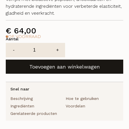
hydraterende ingrediënten voor verbeterde elasticiteit,
gladheid en veerkracht.
€
64,00
OP VOORRAAD
Aantal
CF
-
+
Ceuticals
Exo-
Toevoegen aan winkelwagen
eye
Serum
aantal
Snel naar
Beschrijving
Hoe te gebruiken
Ingrediënten
Voordelen
Gerelateerde producten