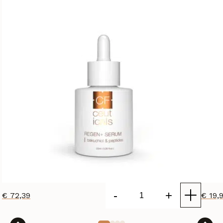
-
+
€
72,39
€
19,
CF
Ceuticals