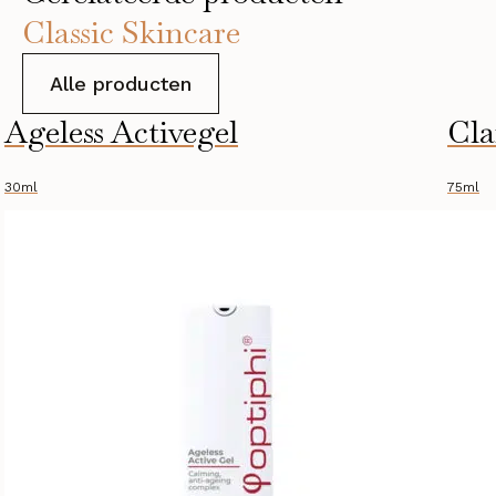
Classic Skincare
Alle producten
Ageless Activegel
Cla
30ml
75ml