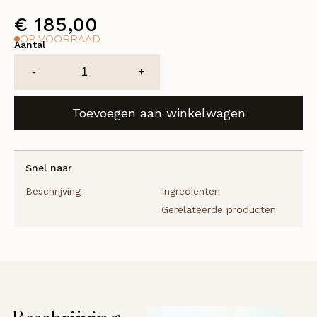
€
185,00
OP VOORRAAD
Aantal
EvenGlow
-
+
Cellulose
Mask
Toevoegen aan winkelwagen
aantal
Snel naar
Beschrijving
Ingrediënten
Gerelateerde producten