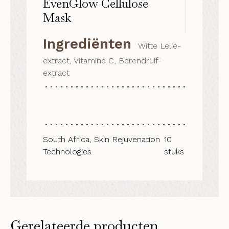
EvenGlow Cellulose
Mask
Ingrediënten
Witte Lelie-
extract, Vitamine C, Berendruif-
extract
South Africa, Skin Rejuvenation
10
Technologies
stuks
Gerelateerde producten