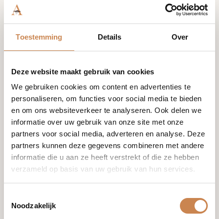
Vitamine C
Toestemming
Details
Over
(ascorbinezuur)
– een krachtige
antioxidant die
Deze website maakt gebruik van cookies
de huid
beschermt tegen
We gebruiken cookies om content en advertenties te
vrije radicalen en
personaliseren, om functies voor social media te bieden
vroegtijdige
en om ons websiteverkeer te analyseren. Ook delen we
veroudering.
informatie over uw gebruik van onze site met onze
Stimuleert de
partners voor social media, adverteren en analyse. Deze
collageenproduct
partners kunnen deze gegevens combineren met andere
ie, vermindert
informatie die u aan ze heeft verstrekt of die ze hebben
zichtbaar
verzameld op basis van uw gebruik van hun services.
hyperpigmentatie
en laat de huid
Toestemmingsselectie
helderder en
Noodzakelijk
gladder ogen.