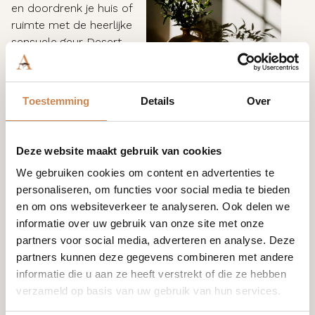
en doordrenk je huis of
ruimte met de heerlijke
sensuele geur Desert
Rose.
Verander elke kamer in
een feel-good
Toestemming
Details
Over
toevluchtsoord met de
unieke delicate geur van
rozen terwijl je je
Deze website maakt gebruik van cookies
zintuigen verlevendigt
We gebruiken cookies om content en advertenties te
terwijl dit
personaliseren, om functies voor social media te bieden
stemmingsverbeterende
en om ons websiteverkeer te analyseren. Ook delen we
aroma de hoeken van je
informatie over uw gebruik van onze site met onze
geest vult.
partners voor social media, adverteren en analyse. Deze
partners kunnen deze gegevens combineren met andere
informatie die u aan ze heeft verstrekt of die ze hebben
verzameld op basis van uw gebruik van hun services.