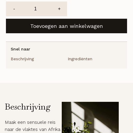
Desert
-
+
Rose
Diffuser
Toevoegen aan winkelwagen
(refill)
aantal
Snel naar
Beschrijving
Ingrediënten
Beschrijving
Maak een sensuele reis
naar de vlaktes van Afrika