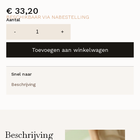
€
33,20
BESCHIKBAAR VIA NABESTELLING
Aantal
Desert
-
+
Rose
Bath
Toevoegen aan winkelwagen
Salt
aantal
Snel naar
Beschrijving
Beschrijving