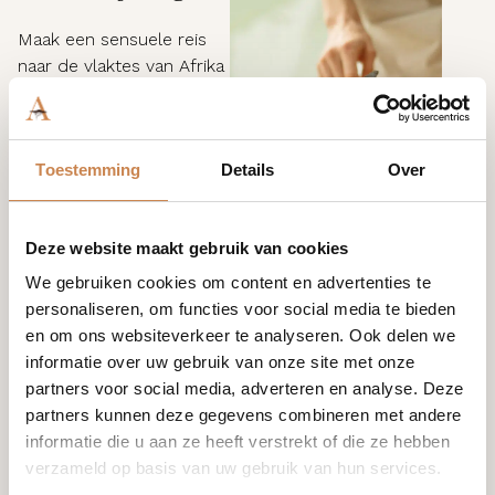
Maak een sensuele reis
naar de vlaktes van Afrika
en ontsnap aan een
drukke dag.
Geniet van uw badtijd en
Toestemming
Details
Over
kom tot rust met dit luxe
roségouden Atlantic
badzout. Glinsters van
Deze website maakt gebruik van cookies
brons en infusies van
sensuele rozengeur
We gebruiken cookies om content en advertenties te
helpen je lichaam en
personaliseren, om functies voor social media te bieden
geest te verjongen en te
en om ons websiteverkeer te analyseren. Ook delen we
verlichten, terwijl je je
informatie over uw gebruik van onze site met onze
voorbereidt op een
partners voor social media, adverteren en analyse. Deze
goede nachtrust.
partners kunnen deze gegevens combineren met andere
informatie die u aan ze heeft verstrekt of die ze hebben
verzameld op basis van uw gebruik van hun services.