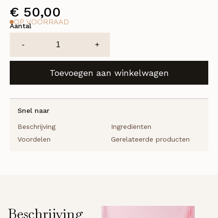
€
50,00
OP VOORRAAD
Aantal
Black
-
+
baccara
hair
Toevoegen aan winkelwagen
repairing
&
multiplying
serum
Snel naar
-
Beschrijving
Ingrediënten
100ml
Voordelen
Gerelateerde producten
aantal
Beschrijving