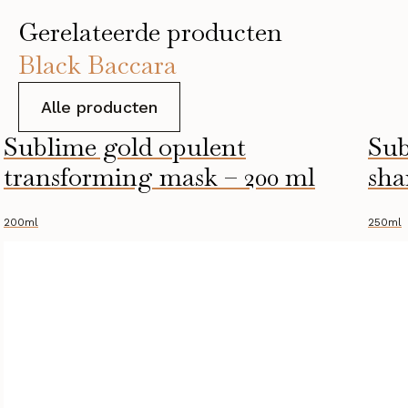
Gerelateerde producten
Black Baccara
Alle producten
Sublime gold opulent
Sub
transforming mask – 200 ml
sha
200ml
250ml