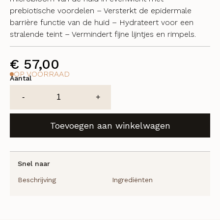
prebiotische voordelen – Versterkt de epidermale
barrière functie van de huid – Hydrateert voor een
stralende teint – Vermindert fijne lijntjes en rimpels.
€
57,00
OP VOORRAAD
Aantal
Biome
-
+
Restorative
Booster
Toevoegen aan winkelwagen
aantal
Snel naar
Beschrijving
Ingrediënten