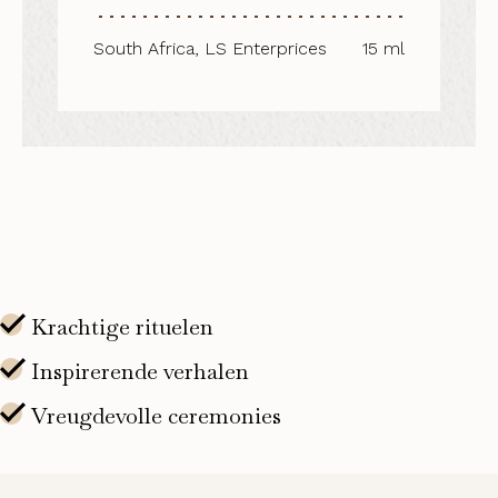
South Africa, LS Enterprices
15 ml