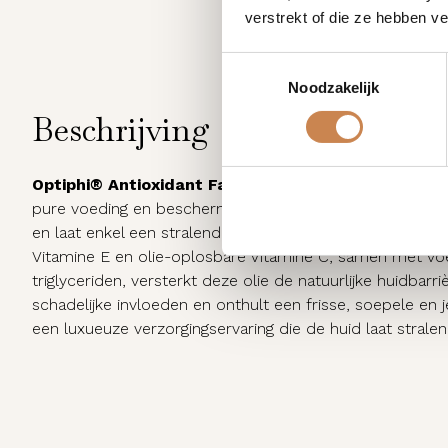
verstrekt of die ze hebben v
Toestemmingsselectie
Noodzakelijk
Beschrijving
Optiphi® Antioxidant Face Oil
is een verfijnde droge 
pure voeding en bescherming. De zijdezachte, niet-vette 
en laat enkel een stralende glow achter. Verrijkt met kra
Vitamine E en olie-oplosbare Vitamine C, samen met vo
triglyceriden, versterkt deze olie de natuurlijke huidbar
schadelijke invloeden en onthult een frisse, soepele en j
een luxueuze verzorgingservaring die de huid laat stralen