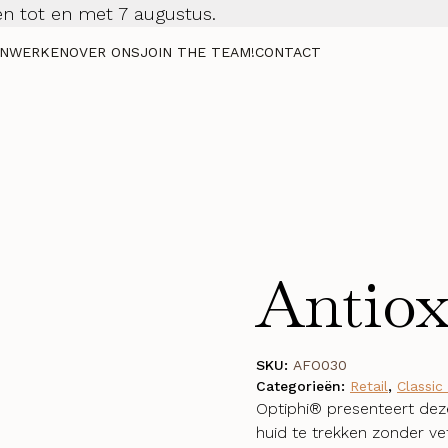
n tot en met 7 augustus.
NWERKEN
OVER ONS
JOIN THE TEAM!
CONTACT
Antiox
SKU:
AFO030
Categorieën:
Retail
,
Classic
Optiphi® presenteert deze
huid te trekken zonder vet