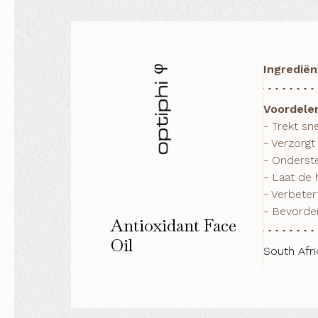
Ingredië
Voordele
- Trekt sne
- Verzorgt 
- Onderste
- Laat de h
- Verbeter
- Bevorder
Antioxidant Face
Oil
South Afri