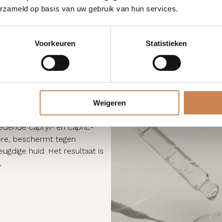
erzameld op basis van uw gebruik van hun services.
Voorkeuren
Statistieken
olie die de huid omhult met
Weigeren
textuur trekt onmiddellijk in
chtige antioxidanten zoals
edende capryl- en capric-
rière, beschermt tegen
eugdige huid. Het resultaat is
,