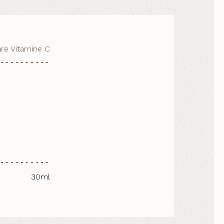
are Vitamine C
30ml