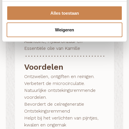
ml)
Alles toestaan
Ingrediënten
Mineralen uit
de zee, Bruine Algen Extract, Kamfer,
Weigeren
Menthol, Rooibos Extract, Vitamine E,
Allantoïne, Hyaluronzuur en
Essentiële olie van Kamille
Voordelen
Ontzwellen, ontgiften en reinigen.

Verbetert de microcirculatie.

Natuurlijke ontstekingsremmende 
voordelen.

Bevordert de celregeneratie

Ontstekingsremmend

Helpt bij het verlichten van pijntjes, 
kwalen en ongemak
