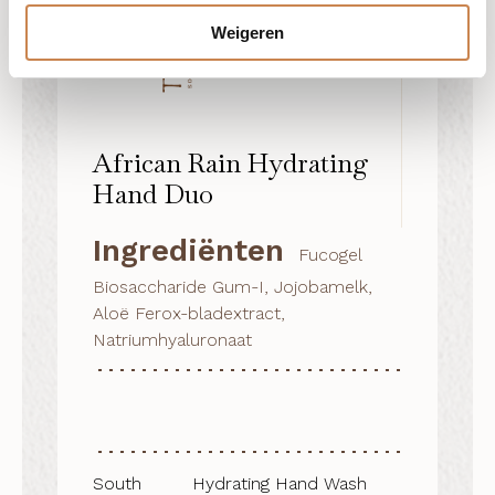
Weigeren
African Rain Hydrating
Hand Duo
Ingrediënten
Fucogel
Biosaccharide Gum-I, Jojobamelk,
Aloë Ferox-bladextract,
Natriumhyaluronaat
South
Hydrating Hand Wash