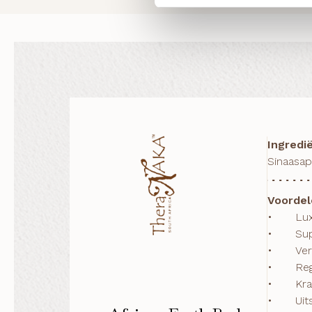
Ingredi
Sinaasap
Voordel
•	Luxueus rijke textuur

•	Superieure voedende en hydraterende eigenschappen

•	Verbetert de teint en elasticiteit van de huid

•	Regenereren en herstructureren

•	Krachtige anti-oxidant en helende eigenschappen

•	U