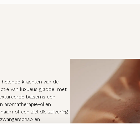
 helende krachten van de
ectie van luxueus gladde, met
getextureerde balsems een
n aromatherapie-oliën
am of een ziel die zuivering
de zwangerschap en