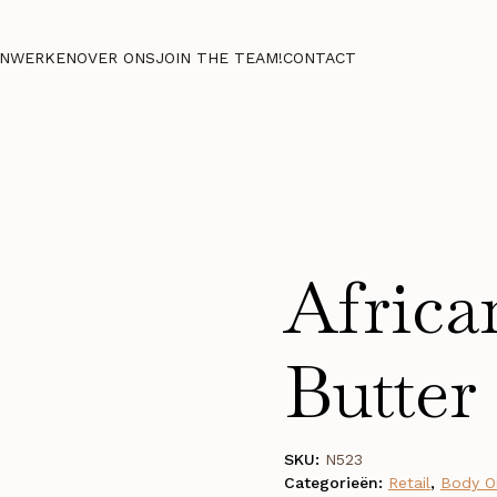
NWERKEN
OVER ONS
JOIN THE TEAM!
CONTACT
Africa
Butter
SKU:
N523
Categorieën:
Retail
,
Body Oi