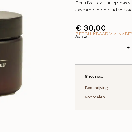
Een rijke textuur op basi
Jasmijn die de huid verza
€
30,00
BESCHIKBAAR VIA NABE
Aantal
African
-
+
Earth
Body
Butter
aantal
Snel naar
Beschrijving
Voordelen