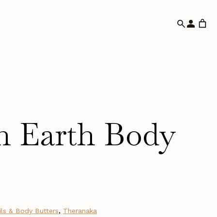
n Earth Body
ls & Body Butters
,
Theranaka