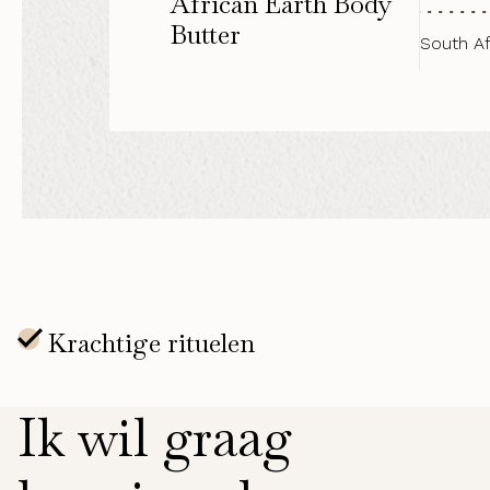
African Earth Body
Butter
South Af
Ik wil graag