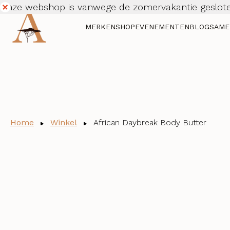
Onze webshop is vanwege de zomervakantie geslote
Dismiss
MERKEN
SHOP
EVENEMENTEN
BLOG
SAME
Home
Winkel
African Daybreak Body Butter