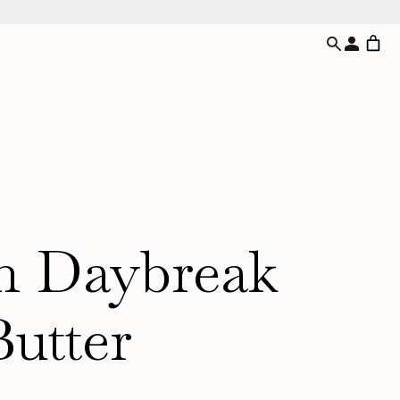
n Daybreak
utter