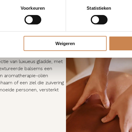
Voorkeuren
Statistieken
Weigeren
 helende krachten van de
ectie van luxueus gladde, met
getextureerde balsems een
n aromatherapie-oliën
am of een ziel die zuivering
rmoeide personen, versterkt