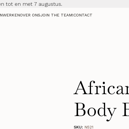
n tot en met 7 augustus.
NWERKEN
OVER ONS
JOIN THE TEAM!
CONTACT
Africa
Body B
SKU:
N521