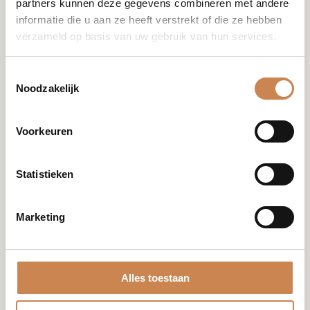
Ik wil graag kennismaken
partners kunnen deze gegevens combineren met andere
informatie die u aan ze heeft verstrekt of die ze hebben
verzameld op basis van uw gebruik van hun services.
+31 (0)85 876 94 80
Toestemmingsselectie
Noodzakelijk
info@houseofafricanbeauty.com
Voorkeuren
Statistieken
Merken
Marketing
Franck
Global
Optiphi
Miriam
Quevedo
Alles toestaan