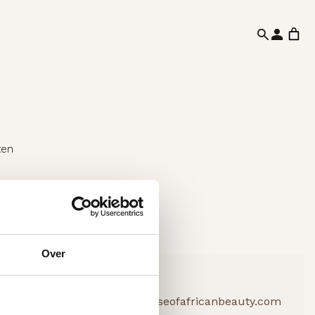
ten
Over
info@houseofafricanbeauty.com