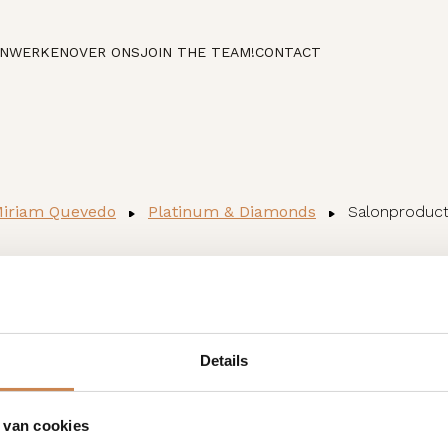
NWERKEN
OVER ONS
JOIN THE TEAM!
CONTACT
Miriam Quevedo
Platinum & Diamonds
Salonproduc
Details
 van cookies
+31 (0)85 876 94 80