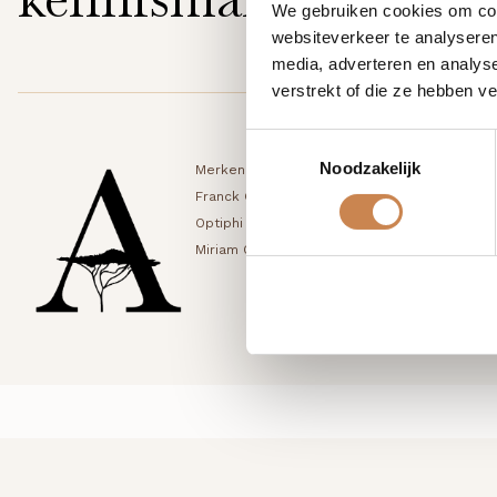
We gebruiken cookies om cont
websiteverkeer te analyseren
media, adverteren en analys
verstrekt of die ze hebben v
Toestemmingsselectie
Noodzakelijk
Merken
Blog
Mijn account
Franck Global
Shop
Winkelwagen
Optiphi
Samenwerken
Bestellingen
Miriam Quevedo
Contact
Accountgegev