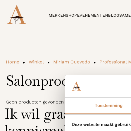
MERKEN
SHOP
EVENEMENTEN
BLOG
SAME
Home
Winkel
Miriam Quevedo
Professional 
Salonproducten
Geen producten gevonden die aan je selectie voldoen.
Toestemming
Ik wil graag
kennismaken
Deze website maakt gebruik