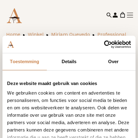
Home
Winkel
Miriam Quevedo
Professional
Miriam Quevedo
Glacial White
Salonproducten
Salonproducten
Toestemming
Details
Over
Geen producten gevonden die aan je selectie voldoen.
Deze website maakt gebruik van cookies
We gebruiken cookies om content en advertenties te
personaliseren, om functies voor social media te bieden
en om ons websiteverkeer te analyseren. Ook delen we
informatie over uw gebruik van onze site met onze
Ik wil graag kennismaken
partners voor social media, adverteren en analyse. Deze
partners kunnen deze gegevens combineren met andere
informatie die u aan ze heeft verstrekt of die ze hebben