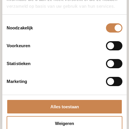
+31 (0)85 876 94 80
verzameld op basis van uw gebruik van hun services.
Toestemmingsselectie
info@houseofafricanbeauty.com
Noodzakelijk
Voorkeuren
Statistieken
Merken
Franck
Global
Marketing
Optiphi
Miriam
Quevedo
Alles toestaan
Blog
Mijn account
Shop
Winkelwagen
Weigeren
Samenwerken
Bestellingen