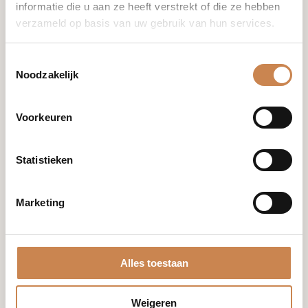
informatie die u aan ze heeft verstrekt of die ze hebben
+31 (0)85 876 94 80
verzameld op basis van uw gebruik van hun services.
Toestemmingsselectie
info@houseofafricanbeauty.com
Noodzakelijk
Voorkeuren
Statistieken
Merken
Franck
Marketing
Global
Optiphi
Miriam
Quevedo
Alles toestaan
Blog
Mijn account
Weigeren
Shop
Winkelwagen