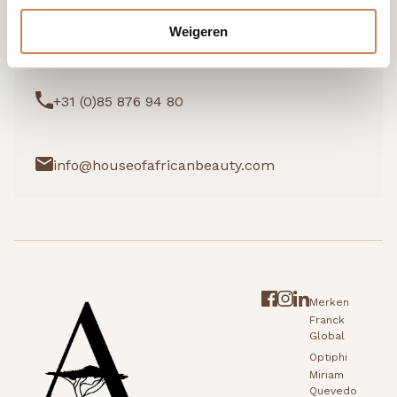
Weigeren
Ik wil graag kennismaken
+31 (0)85 876 94 80
info@houseofafricanbeauty.com
Merken
Franck
Global
Optiphi
Miriam
Quevedo