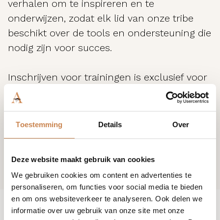
verhalen om te inspireren en te
onderwijzen, zodat elk lid van onze tribe
beschikt over de tools en ondersteuning die
nodig zijn voor succes.
Inschrijven voor trainingen is exclusief voor
klanten van House of African Beauty. Ben je
nog geen klant? Neem contact met ons op
en join the tribe.
Toestemming
Details
Over
Deze website maakt gebruik van cookies
We gebruiken cookies om content en advertenties te
personaliseren, om functies voor social media te bieden
en om ons websiteverkeer te analyseren. Ook delen we
informatie over uw gebruik van onze site met onze