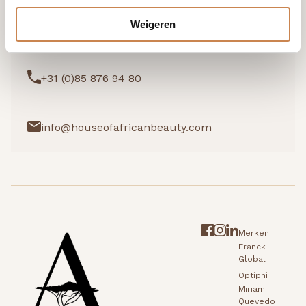
Weigeren
Ik wil graag kennismaken
+31 (0)85 876 94 80
info@houseofafricanbeauty.com
Merken
Franck
Global
Optiphi
Miriam
Quevedo