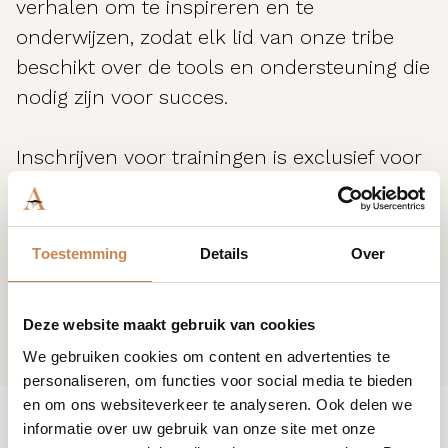
verhalen om te inspireren en te
onderwijzen, zodat elk lid van onze tribe
beschikt over de tools en ondersteuning die
nodig zijn voor succes.
Inschrijven voor trainingen is exclusief voor
klanten van House of African Beauty. Ben je
nog geen klant? Neem contact met ons op
en join the tribe.
Toestemming
Details
Over
Deze website maakt gebruik van cookies
We gebruiken cookies om content en advertenties te
personaliseren, om functies voor social media te bieden
en om ons websiteverkeer te analyseren. Ook delen we
informatie over uw gebruik van onze site met onze