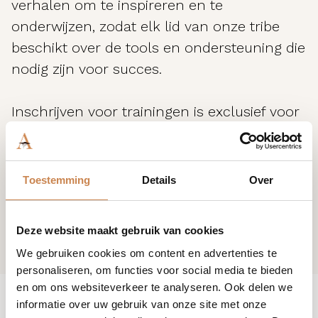
verhalen om te inspireren en te
onderwijzen, zodat elk lid van onze tribe
beschikt over de tools en ondersteuning die
nodig zijn voor succes.
Inschrijven voor trainingen is exclusief voor
klanten van House of African Beauty. Ben je
nog geen klant? Neem contact met ons op
en join the tribe.
Toestemming
Details
Over
Deze website maakt gebruik van cookies
We gebruiken cookies om content en advertenties te
personaliseren, om functies voor social media te bieden
en om ons websiteverkeer te analyseren. Ook delen we
informatie over uw gebruik van onze site met onze