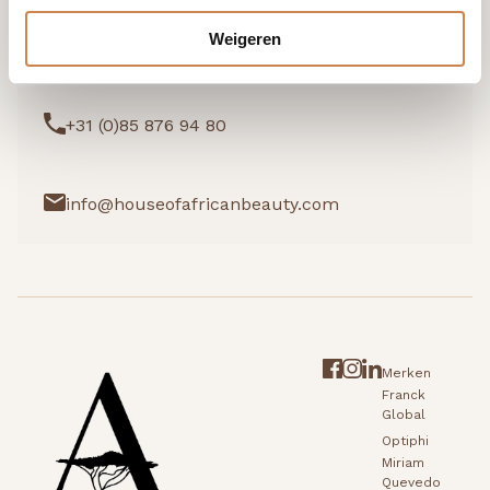
Weigeren
Ik wil graag kennismaken
+31 (0)85 876 94 80
info@houseofafricanbeauty.com
Merken
Franck
Global
Optiphi
Miriam
Quevedo