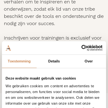
verhalen om te inspireren en te
onderwijzen, zodat elk lid van onze tribe
beschikt over de tools en ondersteuning die
nodig zijn voor succes.
Inschrijven voor trainingen is exclusief voor
klanten van House of African Beauty. Ben je
nog geen klant? Neem contact met ons op
en join the tribe.
Toestemming
Details
Over
Deze website maakt gebruik van cookies
We gebruiken cookies om content en advertenties te
personaliseren, om functies voor social media te bieden
en om ons websiteverkeer te analyseren. Ook delen we
informatie over uw gebruik van onze site met onze