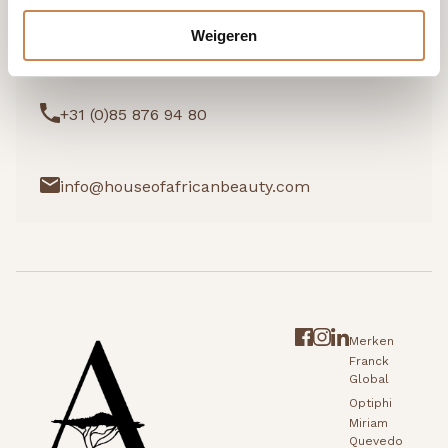
Weigeren
Ik wil graag kennismaken
+31 (0)85 876 94 80
info@houseofafricanbeauty.com
Merken
Franck
Global
Optiphi
Miriam
Quevedo