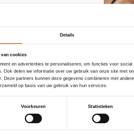
e aan herhalingen van de praktijk Lipid Rich
delingen, schrijf je dan in voor deze
Details
 van cookies
ent en advertenties te personaliseren, om functies voor social
. Ook delen we informatie over uw gebruik van onze site met on
e. Deze partners kunnen deze gegevens combineren met andere i
erzameld op basis van uw gebruik van hun services.
B (zoom educatie)
Voorkeuren
Statistieken
ent Products