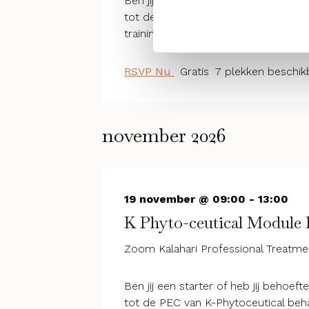
Ben jij een starter of heb jij behoeft
tot de PEC van K-Phytoceutical behan
training
RSVP Nu
Gratis
7 plekken beschik
november 2026
19 november @ 09:00
-
13:00
K Phyto-ceutical Module 
Zoom Kalahari Professional Treatm
Ben jij een starter of heb jij behoeft
tot de PEC van K-Phytoceutical behan