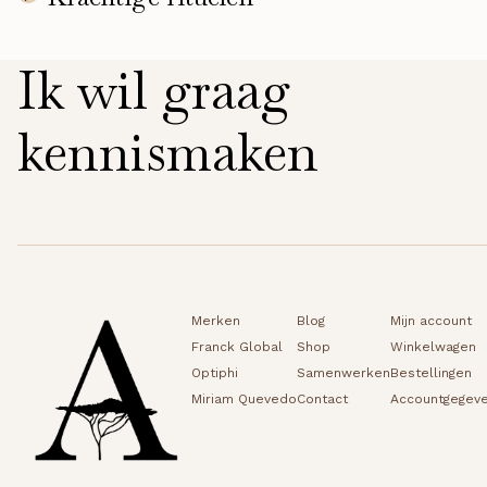
Ik wil graag
kennismaken
Merken
Blog
Mijn account
Franck Global
Shop
Winkelwagen
Optiphi
Samenwerken
Bestellingen
Miriam Quevedo
Contact
Accountgegev