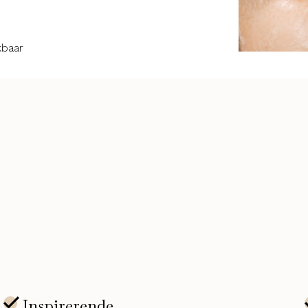
kbaar