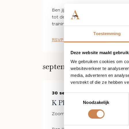
Ben jij een starter of heb jij behoeft
tot de PEC van K-Phytoceutical behan
training
Toestemming
RSVP Nu
Gratis
1 plek beschikbaar
Deze website maakt gebruik
We gebruiken cookies om cont
september 2026
websiteverkeer te analyseren
media, adverteren en analys
verstrekt of die ze hebben v
30 september @ 09:00
-
13:00
Toestemmingsselectie
K Phyto-ceutical Module 
Noodzakelijk
Zoom Kalahari Professional Treatm