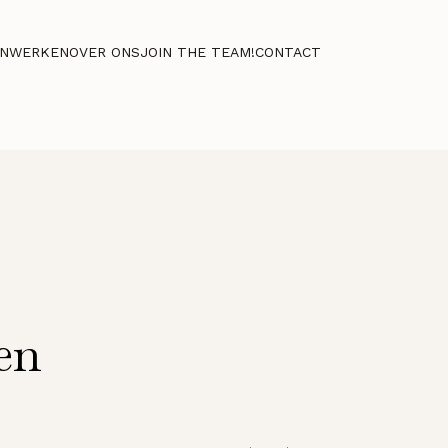
NWERKEN
OVER ONS
JOIN THE TEAM!
CONTACT
en