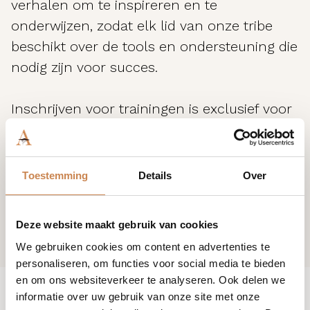
verhalen om te inspireren en te
onderwijzen, zodat elk lid van onze tribe
beschikt over de tools en ondersteuning die
nodig zijn voor succes.
Inschrijven voor trainingen is exclusief voor
klanten van House of African Beauty. Ben je
nog geen klant? Neem contact met ons op
en join the tribe.
Toestemming
Details
Over
Deze website maakt gebruik van cookies
We gebruiken cookies om content en advertenties te
personaliseren, om functies voor social media te bieden
en om ons websiteverkeer te analyseren. Ook delen we
informatie over uw gebruik van onze site met onze