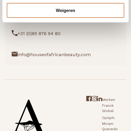
Weigeren
Ik wil graag kennismaken
+31 (0)85 876 94 80
info@houseofafricanbeauty.com
Merken
Franck
Global
Optiphi
Miriam
Quevedo