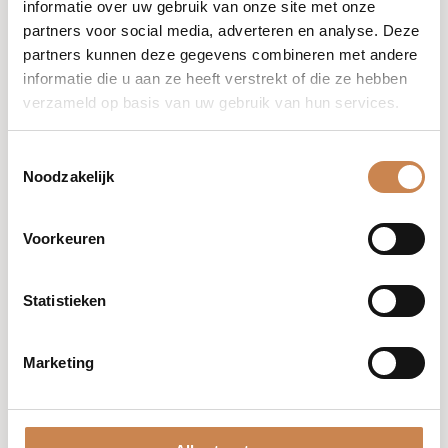
informatie over uw gebruik van onze site met onze
partners voor social media, adverteren en analyse. Deze
partners kunnen deze gegevens combineren met andere
informatie die u aan ze heeft verstrekt of die ze hebben
verzameld op basis van uw gebruik van hun services.
31 oktober @ 10:00
-
1 november @
17:00
Toestemmingsselectie
Franck Global Event 26 (Weekend)
Noodzakelijk
Van der Valk Tiel
Laan van Westroijen, Tiel,
Netherlands
Voorkeuren
Statistieken
november 2026
Marketing