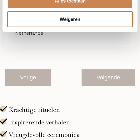
Alles toestaan
1 november @ 10:00
-
17:00
Franck Global Event 26 (Zo 1-11)
Weigeren
Van der Valk Tiel
Laan van Westroijen, Tiel,
Netherlands
Vorige
Volgende
Evenementen
Evenemente