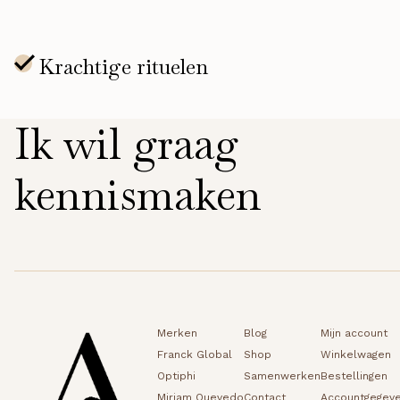
Ik wil graag
kennismaken
Merken
Blog
Mijn account
Franck Global
Shop
Winkelwagen
Optiphi
Samenwerken
Bestellingen
Miriam Quevedo
Contact
Accountgegev