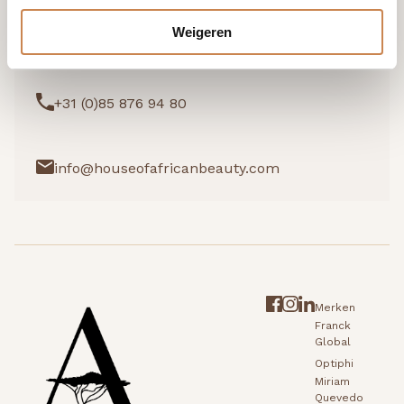
Weigeren
Ik wil graag kennismaken
+31 (0)85 876 94 80
info@houseofafricanbeauty.com
Merken
Franck
Global
Optiphi
Miriam
Quevedo