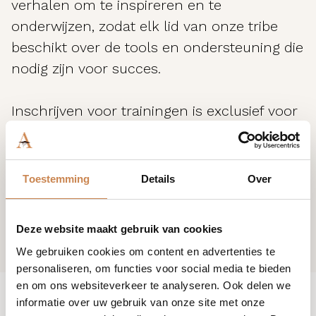
verhalen om te inspireren en te
onderwijzen, zodat elk lid van onze tribe
beschikt over de tools en ondersteuning die
nodig zijn voor succes.
Inschrijven voor trainingen is exclusief voor
klanten van House of African Beauty. Ben je
nog geen klant? Neem contact met ons op
en join the tribe.
Toestemming
Details
Over
Deze website maakt gebruik van cookies
We gebruiken cookies om content en advertenties te
personaliseren, om functies voor social media te bieden
en om ons websiteverkeer te analyseren. Ook delen we
informatie over uw gebruik van onze site met onze