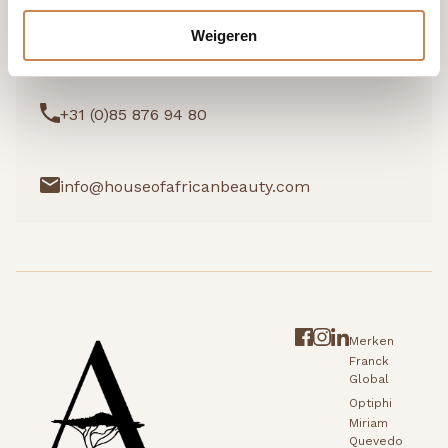
Weigeren
Ik wil graag kennismaken
+31 (0)85 876 94 80
info@houseofafricanbeauty.com
Merken
Franck
Global
Optiphi
Miriam
Quevedo