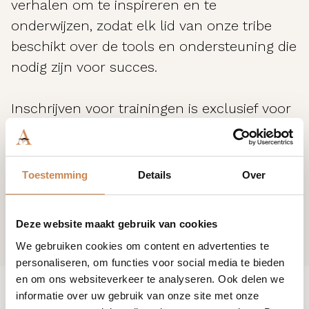
verhalen om te inspireren en te
onderwijzen, zodat elk lid van onze tribe
beschikt over de tools en ondersteuning die
nodig zijn voor succes.
Inschrijven voor trainingen is exclusief voor
klanten van House of African Beauty. Ben je
nog geen klant? Neem contact met ons op
en join the tribe.
Toestemming
Details
Over
Deze website maakt gebruik van cookies
We gebruiken cookies om content en advertenties te
personaliseren, om functies voor social media te bieden
en om ons websiteverkeer te analyseren. Ook delen we
informatie over uw gebruik van onze site met onze