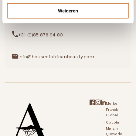
Weigeren
Ik wil graag kennismaken
+31 (0)85 876 94 80
info@houseofafricanbeauty.com
Merken
Franck
Global
Optiphi
Miriam
Quevedo