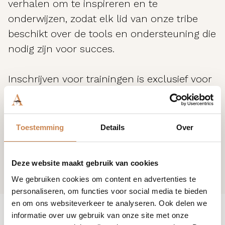
verhalen om te inspireren en te
onderwijzen, zodat elk lid van onze tribe
beschikt over de tools en ondersteuning die
nodig zijn voor succes.
Inschrijven voor trainingen is exclusief voor
klanten van House of African Beauty. Ben je
nog geen klant? Neem contact met ons op
en join the tribe.
Toestemming
Details
Over
Deze website maakt gebruik van cookies
We gebruiken cookies om content en advertenties te
personaliseren, om functies voor social media te bieden
en om ons websiteverkeer te analyseren. Ook delen we
informatie over uw gebruik van onze site met onze