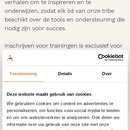
verhalen om te inspireren en te
onderwijzen, zodat elk lid van onze tribe
beschikt over de tools en ondersteuning die
nodig zijn voor succes.
Inschrijven voor trainingen is exclusief voor
klanten van House of African Beauty. Ben je
nog geen klant? Neem contact met ons op
en join the tribe.
Toestemming
Details
Over
Deze website maakt gebruik van cookies
We gebruiken cookies om content en advertenties te
personaliseren, om functies voor social media te bieden
en om ons websiteverkeer te analyseren. Ook delen we
informatie over uw gebruik van onze site met onze