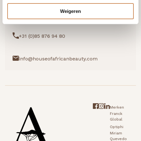
Weigeren
Ik wil graag kennismaken
+31 (0)85 876 94 80
info@houseofafricanbeauty.com
Merken
Franck
Global
Optiphi
Miriam
Quevedo