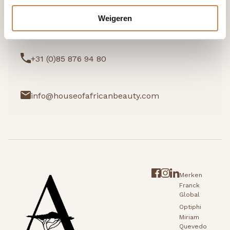
Weigeren
Ik wil graag kennismaken
+31 (0)85 876 94 80
info@houseofafricanbeauty.com
Merken
Franck
Global
Optiphi
Miriam
Quevedo