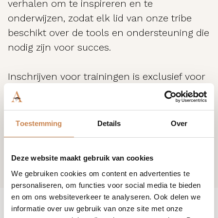
verhalen om te inspireren en te
onderwijzen, zodat elk lid van onze tribe
beschikt over de tools en ondersteuning die
nodig zijn voor succes.
Inschrijven voor trainingen is exclusief voor
klanten van House of African Beauty. Ben je
nog geen klant? Neem contact met ons op
en join the tribe.
Toestemming
Details
Over
Deze website maakt gebruik van cookies
We gebruiken cookies om content en advertenties te
personaliseren, om functies voor social media te bieden
en om ons websiteverkeer te analyseren. Ook delen we
informatie over uw gebruik van onze site met onze