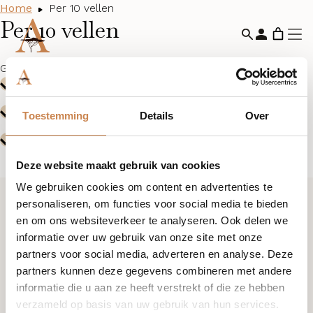
Home
Per 10 vellen
Per 10 vellen
Geen producten gevonden die aan je selectie voldoen.
Toestemming
Details
Over
Deze website maakt gebruik van cookies
We gebruiken cookies om content en advertenties te
personaliseren, om functies voor social media te bieden
Ik wil graag kennismaken
en om ons websiteverkeer te analyseren. Ook delen we
informatie over uw gebruik van onze site met onze
partners voor social media, adverteren en analyse. Deze
+31 (0)85 876 94 80
partners kunnen deze gegevens combineren met andere
informatie die u aan ze heeft verstrekt of die ze hebben
verzameld op basis van uw gebruik van hun services.