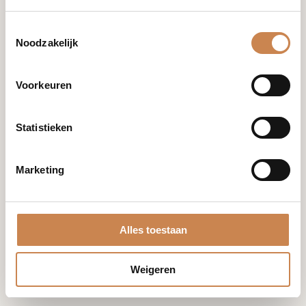
info@houseofafricanbeauty.com
Toestemmingsselectie
Noodzakelijk
Voorkeuren
Merken
Franck
Statistieken
Global
Optiphi
Miriam
Marketing
Quevedo
Blog
Mijn account
Alles toestaan
Shop
Winkelwagen
Samenwerken
Bestellingen
Weigeren
Contact
Accountgegevens