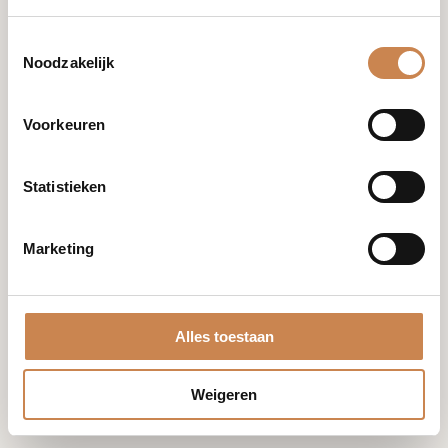
info@houseofafricanbeauty.com
Toestemmingsselectie
Noodzakelijk
Voorkeuren
Merken
Franck
Statistieken
Global
Optiphi
Miriam
Marketing
Quevedo
Blog
Mijn account
Alles toestaan
Shop
Winkelwagen
Samenwerken
Bestellingen
Weigeren
Contact
Accountgegevens