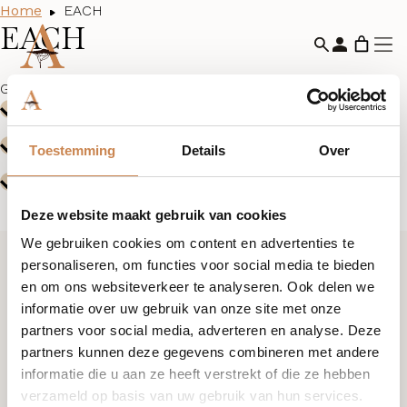
Home
EACH
EACH
Geen producten gevonden die aan je selectie voldoen.
Toestemming
Details
Over
Deze website maakt gebruik van cookies
We gebruiken cookies om content en advertenties te
personaliseren, om functies voor social media te bieden
Ik wil graag kennismaken
en om ons websiteverkeer te analyseren. Ook delen we
informatie over uw gebruik van onze site met onze
partners voor social media, adverteren en analyse. Deze
+31 (0)85 876 94 80
partners kunnen deze gegevens combineren met andere
informatie die u aan ze heeft verstrekt of die ze hebben
verzameld op basis van uw gebruik van hun services.