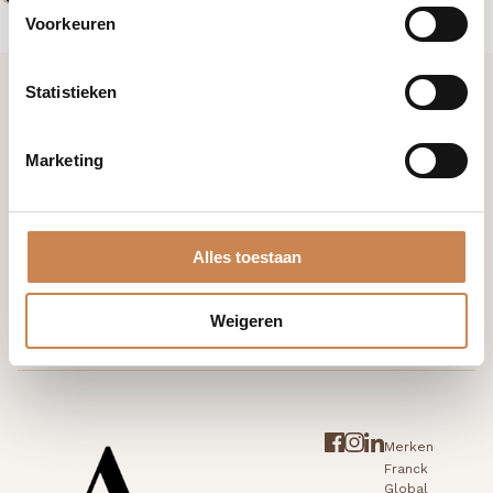
Voorkeuren
Statistieken
Ik wil graag kennismaken
Marketing
+31 (0)85 876 94 80
Alles toestaan
info@houseofafricanbeauty.com
Weigeren
Merken
Franck
Global