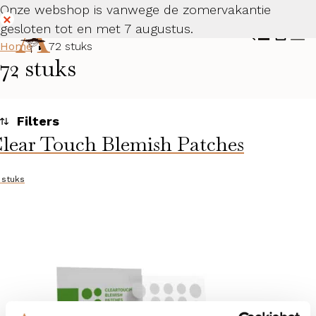
Onze webshop is vanwege de zomervakantie
gesloten tot en met 7 augustus.
Dismiss
Home
72 stuks
72 stuks
lear Touch Blemish Patches
Toegepaste filters
Alle huidcondities
 stuks
Categorieën
Huidconditie