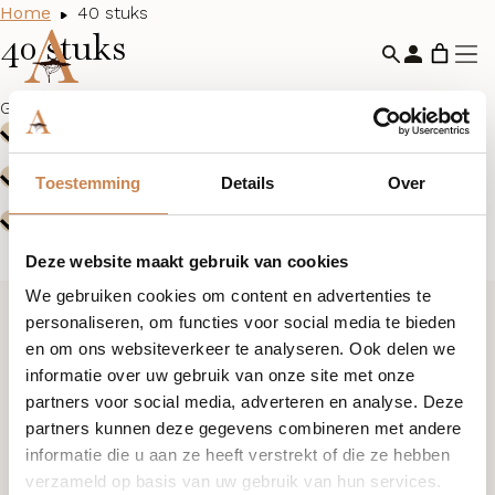
Home
40 stuks
40 stuks
Geen producten gevonden die aan je selectie voldoen.
Toestemming
Details
Over
Deze website maakt gebruik van cookies
We gebruiken cookies om content en advertenties te
personaliseren, om functies voor social media te bieden
Ik wil graag kennismaken
en om ons websiteverkeer te analyseren. Ook delen we
informatie over uw gebruik van onze site met onze
partners voor social media, adverteren en analyse. Deze
+31 (0)85 876 94 80
partners kunnen deze gegevens combineren met andere
informatie die u aan ze heeft verstrekt of die ze hebben
verzameld op basis van uw gebruik van hun services.