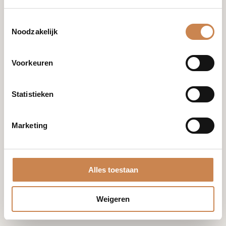
info@houseofafricanbeauty.com
Toestemmingsselectie
Noodzakelijk
Voorkeuren
Merken
Franck
Statistieken
Global
Optiphi
Miriam
Marketing
Quevedo
Blog
Mijn account
Alles toestaan
Shop
Winkelwagen
Samenwerken
Bestellingen
Weigeren
Contact
Accountgegevens