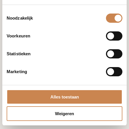
info@houseofafricanbeauty.com
Toestemmingsselectie
Noodzakelijk
Voorkeuren
Merken
Franck
Statistieken
Global
Optiphi
Miriam
Marketing
Quevedo
Blog
Mijn account
Alles toestaan
Shop
Winkelwagen
Samenwerken
Bestellingen
Weigeren
Contact
Accountgegevens