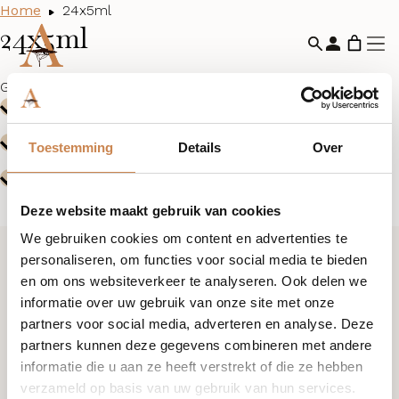
Home
24x5ml
24x5ml
Geen producten gevonden die aan je selectie voldoen.
Toestemming
Details
Over
Deze website maakt gebruik van cookies
We gebruiken cookies om content en advertenties te
personaliseren, om functies voor social media te bieden
Ik wil graag kennismaken
en om ons websiteverkeer te analyseren. Ook delen we
informatie over uw gebruik van onze site met onze
partners voor social media, adverteren en analyse. Deze
+31 (0)85 876 94 80
partners kunnen deze gegevens combineren met andere
informatie die u aan ze heeft verstrekt of die ze hebben
verzameld op basis van uw gebruik van hun services.