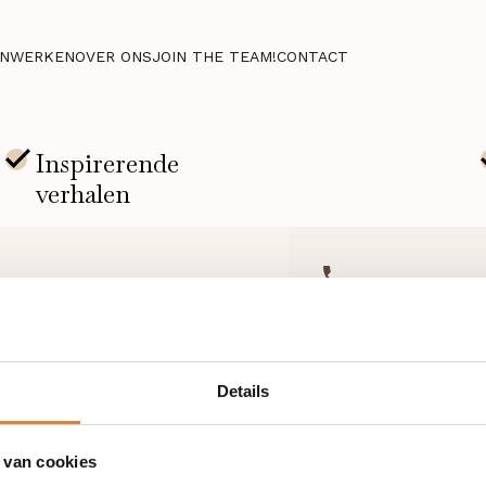
NWERKEN
OVER ONS
JOIN THE TEAM!
CONTACT
+31 (0)85 876 94 80
Details
 van cookies