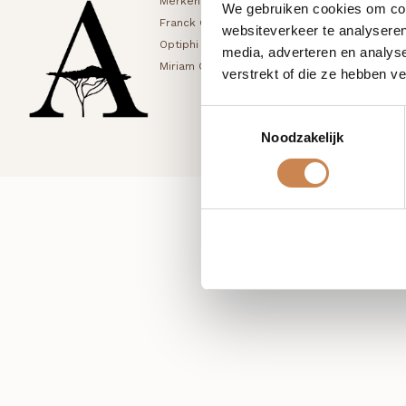
Merken
Blog
Mijn account
We gebruiken cookies om cont
Franck Global
Shop
Winkelwagen
websiteverkeer te analyseren
Optiphi
Samenwerken
Bestellingen
media, adverteren en analys
Miriam Quevedo
Contact
Accountgegev
verstrekt of die ze hebben v
Toestemmingsselectie
Noodzakelijk