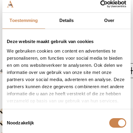
Toestemming
Details
Over
Deze website maakt gebruik van cookies
We gebruiken cookies om content en advertenties te
personaliseren, om functies voor social media te bieden
en om ons websiteverkeer te analyseren. Ook delen we
-
+
42,60
informatie over uw gebruik van onze site met onze
African
partners voor social media, adverteren en analyse. Deze
Rain
partners kunnen deze gegevens combineren met andere
Hydrating
informatie die u aan ze heeft verstrekt of die ze hebben
Massage
verzameld op basis van uw gebruik van hun services.
Candle
aantal
Toestemmingsselectie
Noodzakelijk