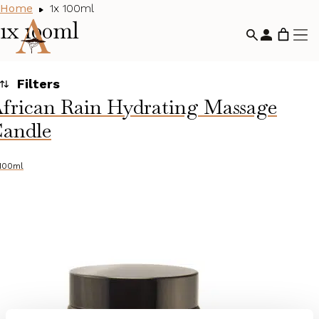
Home
1x 100ml
1x 100ml
frican Rain Hydrating Massage
andle
Toegepaste filters
Alle huidcondities
 100ml
Categorieën
Huidconditie
Alle huidcondities