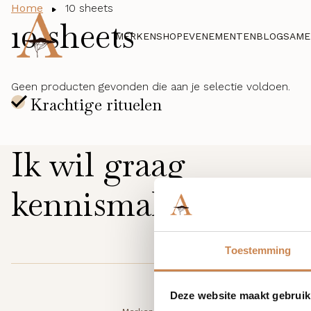
Home
10 sheets
10 sheets
MERKEN
SHOP
EVENEMENTEN
BLOG
SAME
Geen producten gevonden die aan je selectie voldoen.
Ik wil graag
kennismaken
Toestemming
Deze website maakt gebruik