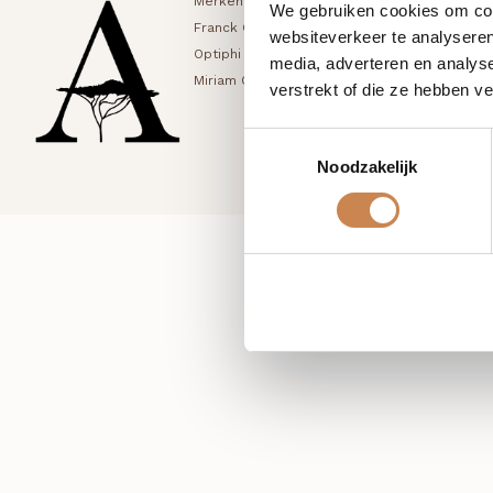
Merken
Blog
Mijn account
We gebruiken cookies om cont
Franck Global
Shop
Winkelwagen
websiteverkeer te analyseren
Optiphi
Samenwerken
Bestellingen
media, adverteren en analys
Miriam Quevedo
Contact
Accountgegev
verstrekt of die ze hebben v
Toestemmingsselectie
Noodzakelijk