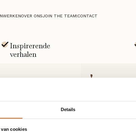
NWERKEN
OVER ONS
JOIN THE TEAM!
CONTACT
+31 (0)85 876 94 80
Details
 van cookies