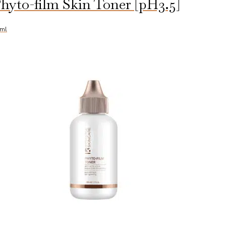
hyto-film Skin Toner [pH3.5]
Lotion
aantal
ml