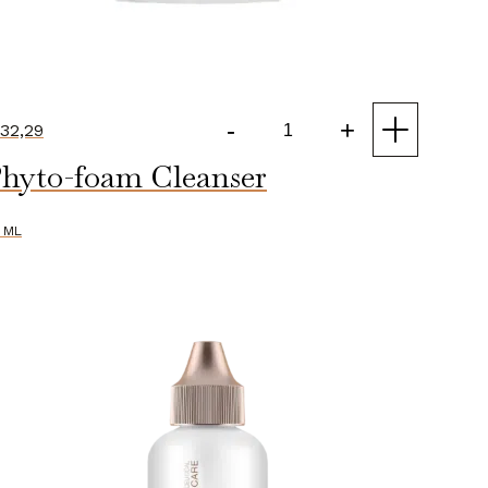
-
+
32,29
Facial
hyto-foam Cleanser
Cleanser
in
Refill
 ML
Pouch
aantal