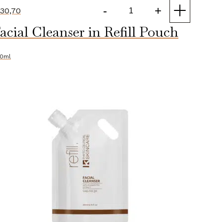
-
+
30,70
Facial
acial Cleanser in Refill Pouch
Cleanser
aantal
0ml