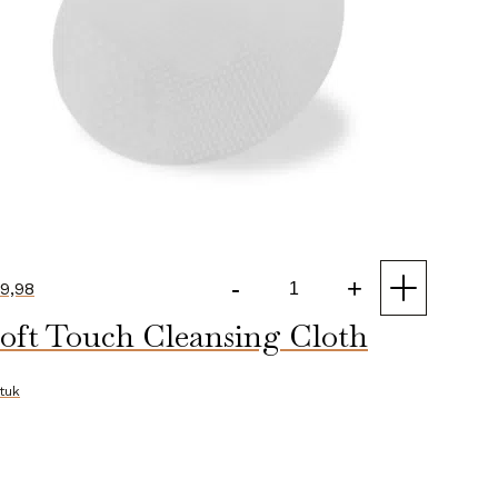
-
+
9,98
Facial
oft Touch Cleansing Cloth
Silicone
Exfoliator
aantal
stuk