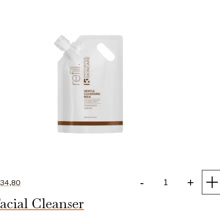
-
+
34,80
Gentle
acial Cleanser
Cleansing
Milk