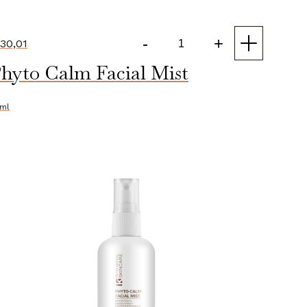
-
+
30,01
Phyto-
hyto Calm Facial Mist
film
Skin
Toner
ml
[pH3.5]
aantal