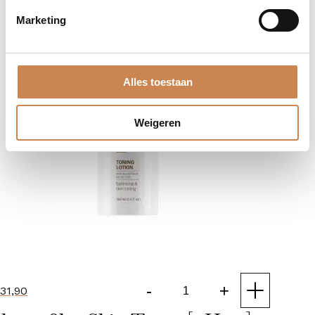
Marketing
Alles toestaan
Weigeren
-
+
31,90
Toning