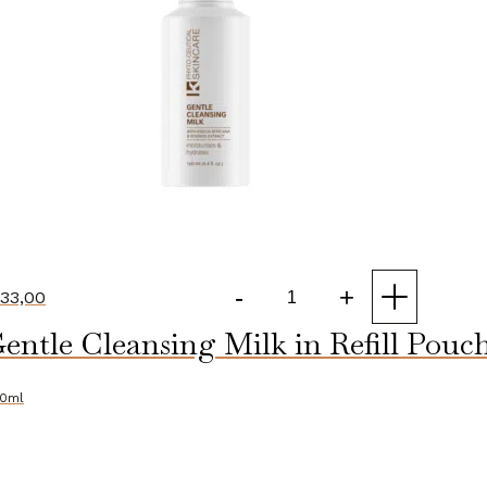
-
+
33,00
Gentle
entle Cleansing Milk in Refill Pouc
Cleansing
Milk
aantal
0ml