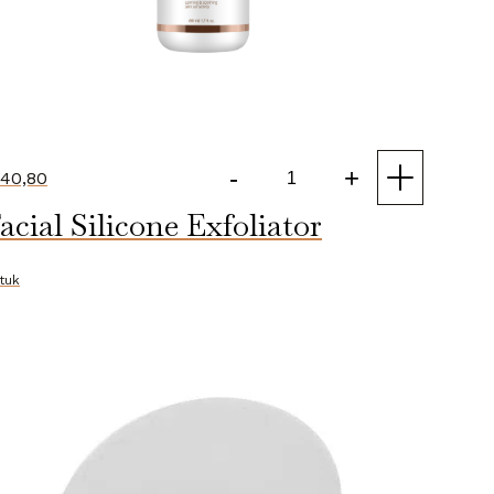
-
+
40,80
Phyto
acial Silicone Exfoliator
Calm
Facial
Mist
stuk
aantal