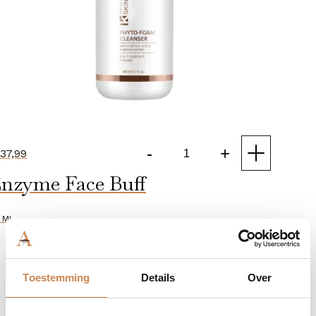
-
+
37,99
Phyto-
nzyme Face Buff
foam
Cleanser
aantal
 ML
Toestemming
Details
Over