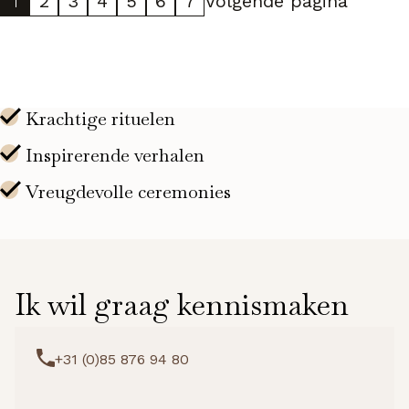
1
2
3
4
5
6
7
Volgende pagina
aantal
Ik wil graag kennismaken
+31 (0)85 876 94 80