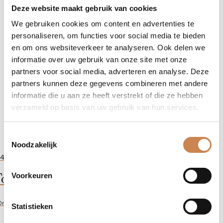
Deze website maakt gebruik van cookies
We gebruiken cookies om content en advertenties te
personaliseren, om functies voor social media te bieden
en om ons websiteverkeer te analyseren. Ook delen we
informatie over uw gebruik van onze site met onze
partners voor social media, adverteren en analyse. Deze
partners kunnen deze gegevens combineren met andere
informatie die u aan ze heeft verstrekt of die ze hebben
verzameld op basis van uw gebruik van hun services.
Toestemmingsselectie
Noodzakelijk
-
+
40,00
Enzyme
oning Lotion
Face
Voorkeuren
Buff
aantal
0ml
Statistieken