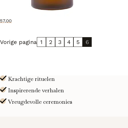
57,00
Vorige pagina
1
2
3
4
5
6