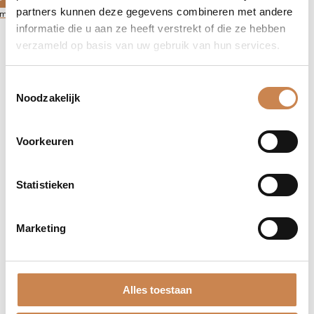
P NABESTELLING
partners kunnen deze gegevens combineren met andere
ml
informatie die u aan ze heeft verstrekt of die ze hebben
verzameld op basis van uw gebruik van hun services.
Toestemmingsselectie
Noodzakelijk
Voorkeuren
Statistieken
Marketing
Alles toestaan