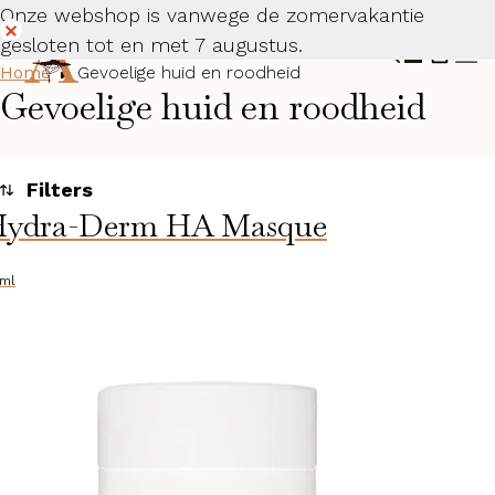
Onze webshop is vanwege de zomervakantie
gesloten tot en met 7 augustus.
Dismiss
Home
Gevoelige huid en roodheid
Gevoelige huid en roodheid
ydra-Derm HA Masque
Toegepaste filters
Gevoelige huid en roodheid
ml
Categorieën
Huidconditie