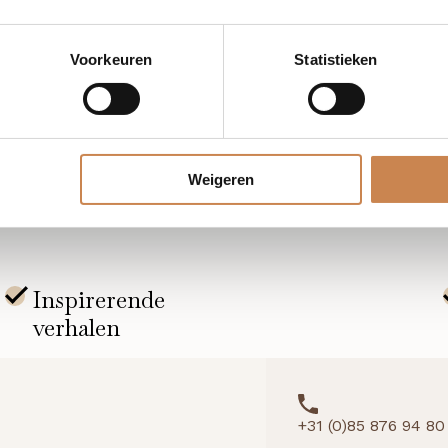
ssie ontworpen om therapeuten uit te rusten met diepgaan
Voorkeuren
Statistieken
ia zoom.
Weigeren
+31 (0)85 876 94 80