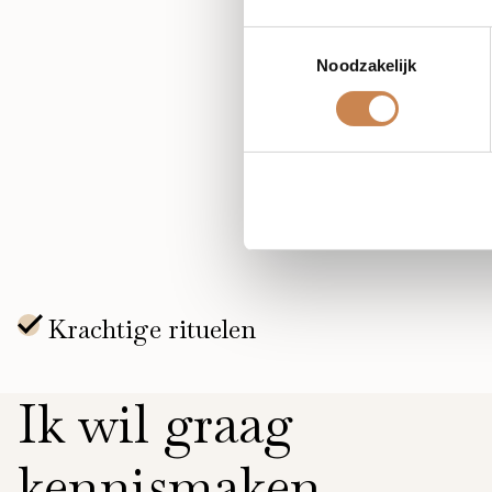
Toestemmingsselectie
Een uitgebreide online se
Noodzakelijk
Active assortiment.
Deze training vindt plaats v
Ik wil graag
kennismaken