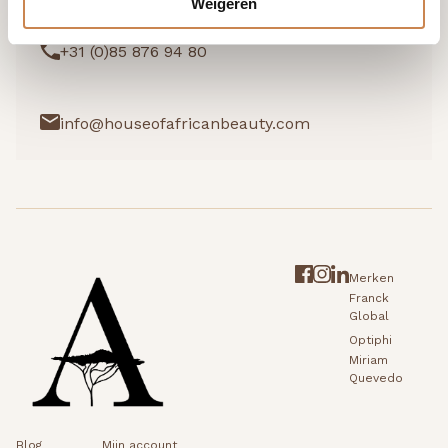
Weigeren
+31 (0)85 876 94 80
info@houseofafricanbeauty.com
Merken
Franck
Global
Optiphi
Miriam
Quevedo
Blog
Mijn account