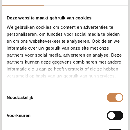
Deze website maakt gebruik van cookies
We gebruiken cookies om content en advertenties te
personaliseren, om functies voor social media te bieden
en om ons websiteverkeer te analyseren. Ook delen we
informatie over uw gebruik van onze site met onze
Heeft u Module A reeds voltooid, maar is uw certificaat
partners voor social media, adverteren en analyse. Deze
verlopen? Dan is deze Retail Refresher Training de
partners kunnen deze gegevens combineren met andere
ideale manier om uw productkennis op te frissen en
informatie die u aan ze heeft verstrekt of die ze hebben
weer volledig up-to-date te zijn.
verzameld op basis van uw gebruik van hun services.
Tijdens deze interactieve sessie herhalen we het
Toestemmingsselectie
volledige K Phyto-ceutical retail assortiment, inclusief de
Noodzakelijk
belangrijkste ingrediënten, productvoordelen,
huidindicaties en verkoopadviezen.
Voorkeuren
Deze training is uitsluitend bedoeld voor therapeuten
die eerder Module A hebben afgerond en hun