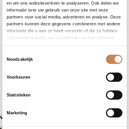
en om ons websiteverkeer te analyseren. Ook delen we
informatie over uw gebruik van onze site met onze
partners voor social media, adverteren en analyse. Deze
partners kunnen deze gegevens combineren met andere
informatie die u aan ze heeft verstrekt of die ze hebben
verzameld op basis van uw gebruik van hun services.
Toestemmingsselectie
Noodzakelijk
Een snelle opleidingssessie waarin we de Advanced
Retail producten van K Phytoceutical behandelen, van
Voorkeuren
het Alpha Lipoic Complex tot de Vitamin A Booster.
Deze sessie wordt gedaan via zoom.
Statistieken
Marketing