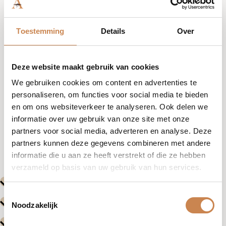
Toestemming
Details
Over
Een essentiële online training van 1 uur die ontworpen is
om je klantconsultaties te verbeteren. Leer hoe je
zelfverzekerd professionele huidanalyses uitvoert,
Deze website maakt gebruik van cookies
consultatiekaarten interpreteert en product- en
We gebruiken cookies om content en advertenties te
behandelaanbevelingen op maat voorschrijft voor elk
personaliseren, om functies voor social media te bieden
huidtype. Ideaal voor therapeuten die vertrouwen willen
en om ons websiteverkeer te analyseren. Ook delen we
opbouwen, de verkoop willen stimuleren en
informatie over uw gebruik van onze site met onze
uitzonderlijke, gepersonaliseerde huidverzorgingsrituelen
partners voor social media, adverteren en analyse. Deze
willen leveren.
partners kunnen deze gegevens combineren met andere
informatie die u aan ze heeft verstrekt of die ze hebben
verzameld op basis van uw gebruik van hun services.
Toestemmingsselectie
Noodzakelijk