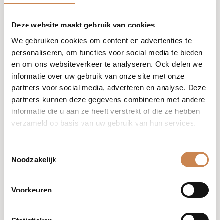
In maart nemen we tijdens
Coffee + Knowledge
een
Deze website maakt gebruik van cookies
deep dive in geavanceerde de-ageing verzorging, met
een specifieke focus op de Alpha Lipoic Complex en
We gebruiken cookies om content en advertenties te
Omega+ Complex. Deze sessie is volledig gericht op het
personaliseren, om functies voor social media te bieden
verdiepen van je advanced product intelligence: wat
en om ons websiteverkeer te analyseren. Ook delen we
maakt deze complexes écht geavanceerd en hoe zet je
informatie over uw gebruik van onze site met onze
ze strategisch in binnen ageing-protocollen.
partners voor social media, adverteren en analyse. Deze
partners kunnen deze gegevens combineren met andere
Coffee + Knowledge is een maandelijkse
informatie die u aan ze heeft verstrekt of die ze hebben
refreshertraining voor de professionele expert, waarin
verzameld op basis van uw gebruik van hun services.
theorie en praktijk samenkomen. Tijdens deze editie
analyseren we de samenstelling, werking en
Toestemmingsselectie
positionering van beide complexes, en bespreken we
Noodzakelijk
wanneer en waarom je ze inzet binnen een
behandeltraject. We koppelen dit aan verschillende
huidcondities en verduidelijken welke huiden het
Voorkeuren
meeste baat hebben bij deze geavanceerde formules.
Na deze sessie heb je een dieper begrip van hoe de