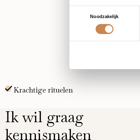
Toestemmingsselectie
Geeft je een helder overzi
Noodzakelijk
Tijdens deze sessie leer je
behandelplan
Ik wil graag
kennismaken