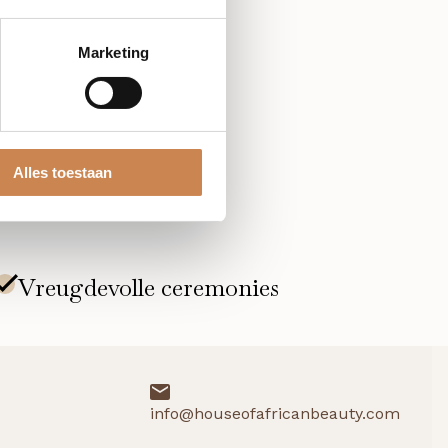
 werking op de huid.
Marketing
e, indicatie en
Alles toestaan
info@houseofafricanbeauty.com