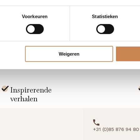
cht van alle CF Ceutical retailproducten en hun specifieke
Voorkeuren
Statistieken
 hoe je elk product effectief adviseert op basis van huidtyp
Weigeren
+31 (0)85 876 94 80