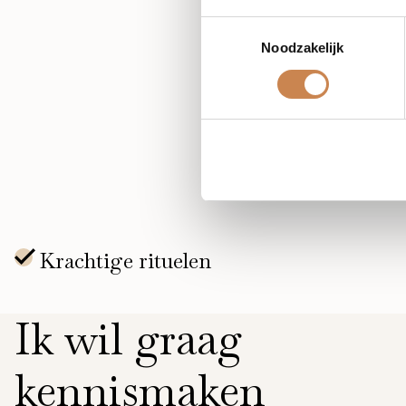
Toestemmingsselectie
Geeft je een helder overzi
Noodzakelijk
Tijdens deze sessie leer je
behandelplan
Ik wil graag
kennismaken