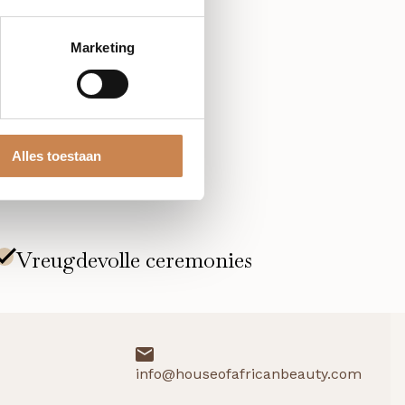
 werking op de huid.
Marketing
e, indicatie en
Alles toestaan
info@houseofafricanbeauty.com