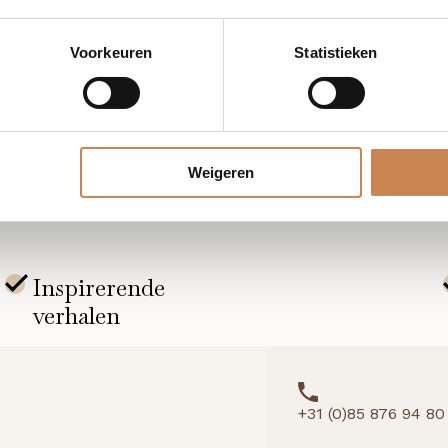
cht van alle CF Ceutical retailproducten en hun specifieke
Voorkeuren
Statistieken
 hoe je elk product effectief adviseert op basis van huidtyp
Weigeren
+31 (0)85 876 94 80