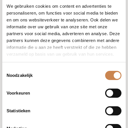
We gebruiken cookies om content en advertenties te
personaliseren, om functies voor social media te bieden
en om ons websiteverkeer te analyseren. Ook delen we
informatie over uw gebruik van onze site met onze
partners voor social media, adverteren en analyse. Deze
partners kunnen deze gegevens combineren met andere
informatie die u aan ze heeft verstrekt of die ze hebben
verzameld op basis van uw gebruik van hun services.
Toestemmingsselectie
Noodzakelijk
CF Ceutical Exosomes and Growth Factors is een
verdiepingstraining waarin je leert hoe exosomen en
Voorkeuren
groeifactoren de huid stimuleren via geavanceerde
celcommunicatie. Je ontdekt hoe deze krachtige
Statistieken
bioactieve stoffen kunnen worden ingezet voor
optimale huidregeneratie en resultaatgerichte
behandelingen.