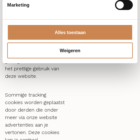
aangeven dat bepaalde
Marketing
cookies niet geplaatst
mogen worden. Bekijk
voor deze mogelijkheid
de helpfunctie van je
Alles toestaan
browser. Als je de
cookies in je browser
Weigeren
verwijdert, kan dat
gevolgen hebben voor
het prettige gebruik van
deze website.
Sommige tracking
cookies worden geplaatst
door derden die onder
meer via onze website
advertenties aan je
vertonen. Deze cookies
kan je centraal