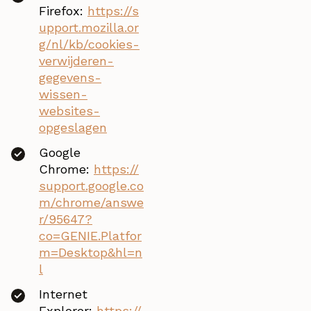
Firefox:
https://s
upport.mozilla.or
g/nl/kb/cookies-
verwijderen-
gegevens-
wissen-
websites-
opgeslagen
Google
Chrome:
https://
support.google.co
m/chrome/answe
r/95647?
co=GENIE.Platfor
m=Desktop&hl=n
l
Internet
Explorer:
https://