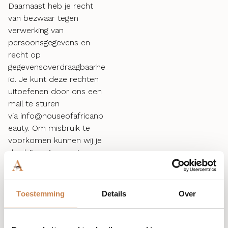
Daarnaast heb je recht
van bezwaar tegen
verwerking van
persoonsgegevens en
recht op
gegevensoverdraagbaarhe
id. Je kunt deze rechten
uitoefenen door ons een
mail te sturen
via info@houseofafricanb
eauty. Om misbruik te
voorkomen kunnen wij je
daarbij vragen om je
adequaat te identificeren.
Wanneer het gaat om
inzage in
Toestemming
Details
Over
persoonsgegevens
gekoppeld aan een
cookie, vragen we je een