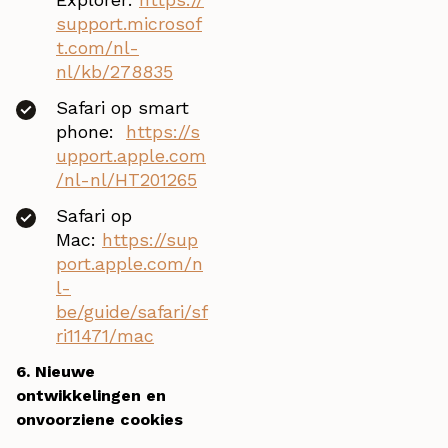
support.microsof
t.com/nl-
nl/kb/278835
Safari op smart
phone:
https://s
upport.apple.com
/nl-nl/HT201265
Safari op
Mac:
https://sup
port.apple.com/n
l-
be/guide/safari/sf
ri11471/mac
6. Nieuwe
ontwikkelingen en
onvoorziene cookies