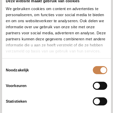
Deze website maakt gebruik van cookies
kopie van het cookie in
We gebruiken cookies om content en advertenties te
kwestie mee te sturen. Je
personaliseren, om functies voor social media te bieden
kunt deze terugvinden in
en om ons websiteverkeer te analyseren. Ook delen we
de instellingen van je
informatie over uw gebruik van onze site met onze
browser.
partners voor social media, adverteren en analyse. Deze
5. Cookies blokkeren
partners kunnen deze gegevens combineren met andere
en verwijderen
informatie die u aan ze heeft verstrekt of die ze hebben
verzameld op basis van uw gebruik van hun services.
Je kunt cookies te allen
tijde eenvoudig zelf
Toestemmingsselectie
blokkeren en verwijderen
Noodzakelijk
via je internetbrowser.
Ook kun je je
internetbrowser zodanig
Voorkeuren
instellen dat je een
bericht ontvangt als er
Statistieken
een cookie wordt
geplaatst. Je kunt ook